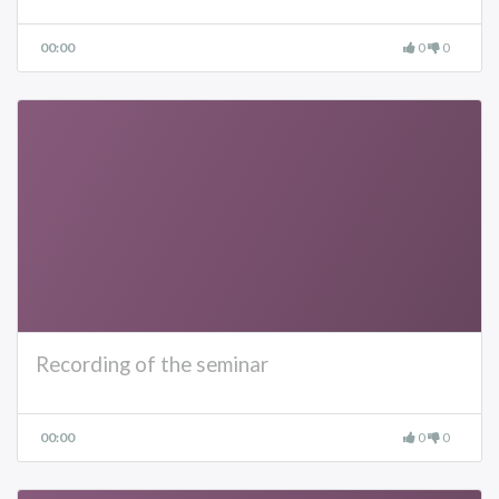
00:00
0
0
Recording of the seminar
00:00
0
0